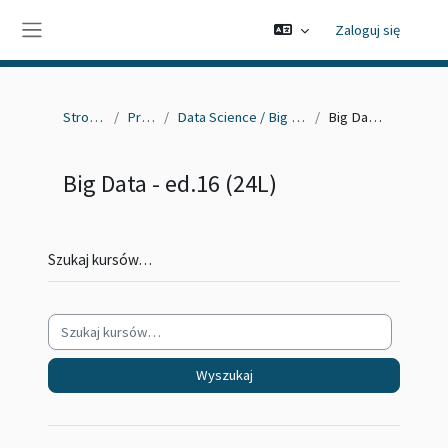
Przejdź do głównej zawartości
Zaloguj się
Panel boczny
Strona główna
Przedmioty
Data Science / Big Data - edycja 16/17 (2024L)
Big Data - ed.16 (24L)
Big Data - ed.16 (24L)
Szukaj kursów…
Wyszukaj