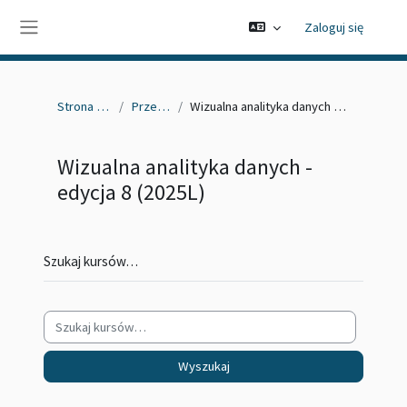
Przejdź do głównej zawartości
Zaloguj się
Panel boczny
Strona główna
Przedmioty
Wizualna analityka danych - edycja 8 (2025L)
Wizualna analityka danych -
edycja 8 (2025L)
Szukaj kursów…
Wyszukaj