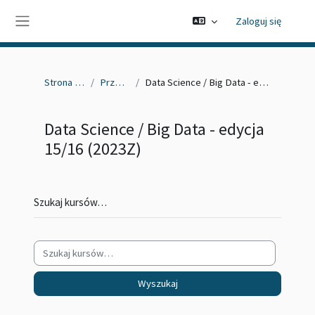
Przejdź do głównej zawartości
Zaloguj się
Panel boczny
Strona główna
Przedmioty
Data Science / Big Data - edycja 15/16 (2023Z)
Data Science / Big Data - edycja
15/16 (2023Z)
Szukaj kursów…
Wyszukaj