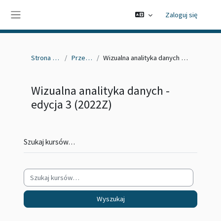
Przejdź do głównej zawartości
Zaloguj się
Panel boczny
Strona główna
Przedmioty
Wizualna analityka danych - edycja 3 (2022Z)
Wizualna analityka danych -
edycja 3 (2022Z)
Szukaj kursów…
Wyszukaj